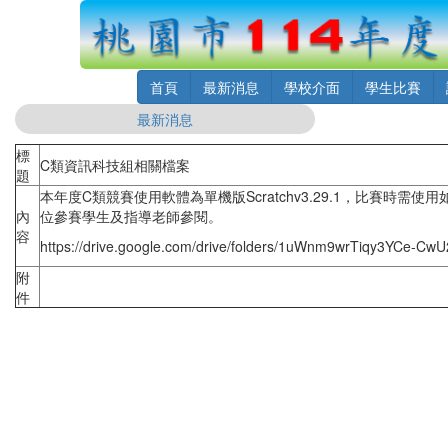
首頁
最新消息
學校介面
學生比賽
最新消息
標
C類資訊科技組相關檔案
題
本年度C類競賽使用軟體為單機版Scratchv3.29.1，比賽時
內
位參賽學生及指導老師參閱。
容
https://drive.google.com/drive/folders/1uWnm9wrTiqy3YCe-CwU
附
件